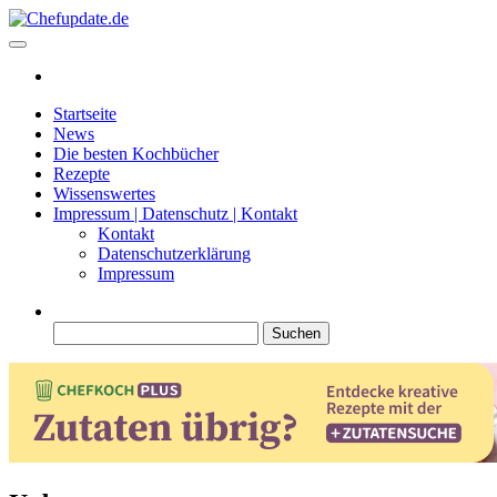
Zum
Inhalt
Chefupdate.de
Die Gastro Community
springen
Startseite
News
Die besten Kochbücher
Rezepte
Wissenswertes
Impressum | Datenschutz | Kontakt
Kontakt
Datenschutzerklärung
Impressum
Suchen
nach: