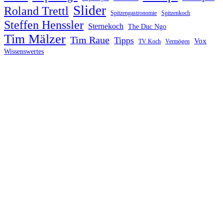
Slider
Roland Trettl
Spitzengastronomie
Spitzenkoch
Steffen Henssler
Sternekoch
The Duc Ngo
Tim Mälzer
Tim Raue
Tipps
Vox
TV Koch
Vermögen
Wissenswertes