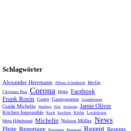
Schlagwörter
Alexander Herrmann
Berlin
Alfons Schuhbeck
Corona
Facebook
Deko
Christian Bau
Frank Rosin
Gastronomie
Gastro
Grundrezept
Jamie Oliver
Guide Michelin
Hamburg
Instagram
Hilfe
Kitchen Impossible
kochen
Lockdown
Koch
Köche
News
Michelin
Nelson Müller
Meta Hiltebrand
Rezept
Reportage
Pleite
Rezepte
Reportagen
Restaurant