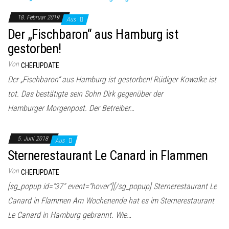
18. Februar 2019
Aus
Der „Fischbaron“ aus Hamburg ist
gestorben!
Von
CHEFUPDATE
Der „Fischbaron“ aus Hamburg ist gestorben! Rüdiger Kowalke ist
tot. Das bestätigte sein Sohn Dirk gegenüber der
Hamburger Morgenpost. Der Betreiber…
5. Juni 2018
Aus
Sternerestaurant Le Canard in Flammen
Von
CHEFUPDATE
[sg_popup id=“37″ event=“hover“][/sg_popup] Sternerestaurant Le
Canard in Flammen Am Wochenende hat es im Sternerestaurant
Le Canard in Hamburg gebrannt. Wie…