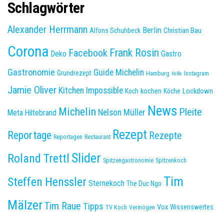
Schlagwörter
Alexander Herrmann
Berlin
Christian Bau
Alfons Schuhbeck
Corona
Frank Rosin
Facebook
Deko
Gastro
Gastronomie
Guide Michelin
Grundrezept
Hamburg
Instagram
Hilfe
Jamie Oliver
Kitchen Impossible
kochen
Lockdown
Koch
Köche
News
Michelin
Pleite
Nelson Müller
Meta Hiltebrand
Rezept
Reportage
Rezepte
Reportagen
Restaurant
Slider
Roland Trettl
Spitzengastronomie
Spitzenkoch
Tim
Steffen Henssler
Sternekoch
The Duc Ngo
Mälzer
Tim Raue
Tipps
Vox
Wissenswertes
TV Koch
Vermögen