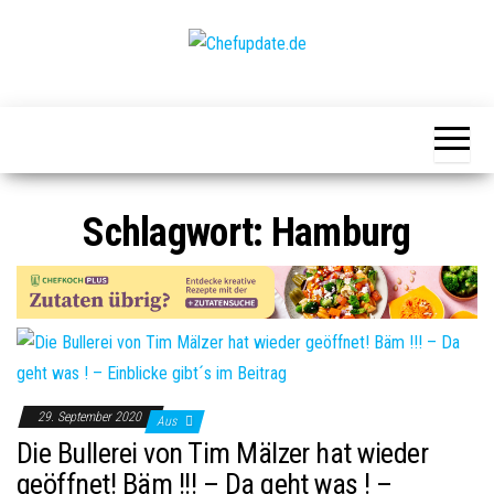
Zum
Inhalt
springen
Chefupdate.de
Die Gastro
Community
Schlagwort:
Hamburg
29. September 2020
Aus
Die Bullerei von Tim Mälzer hat wieder
geöffnet! Bäm !!! – Da geht was ! –