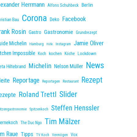
lexander Herrmann
Berlin
Alfons Schuhbeck
Corona
Facebook
Deko
ristian Bau
rank Rosin
Gastronomie
Gastro
Grundrezept
Jamie Oliver
uide Michelin
Hamburg
Instagram
Hilfe
itchen Impossible
kochen
Lockdown
Koch
Köche
News
Michelin
Nelson Müller
ta Hiltebrand
Rezept
Reportage
leite
Reportagen
Restaurant
Slider
Roland Trettl
ezepte
Steffen Henssler
itzengastronomie
Spitzenkoch
Tim Mälzer
ternekoch
The Duc Ngo
im Raue
Tipps
Vox
TV Koch
Vermögen