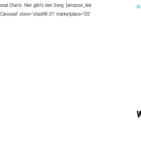
ional Charts. Hier gibt’s den Song [amazon_link
Wi
rousel‘ store=’chud48-21′ marketplace=’DE‘
W