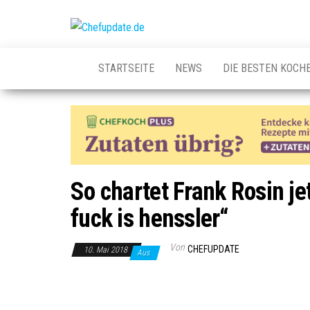
Zum
Inhalt
Chefupdate.de
Die Gastro
springen
Community
STARTSEITE
NEWS
DIE BESTEN KOCH
So chartet Frank Rosin j
fuck is henssler“
Von
CHEFUPDATE
10. Mai 2018
Aus