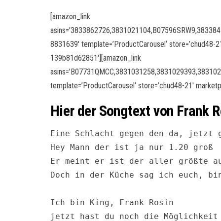
[amazon_link
asins=’3833862726,3831021104,B07596SRW9,38338
8831639′ template=’ProductCarousel‘ store=’chud48-2
139b81d62851′][amazon_link
asins=’B07731QMCC,3831031258,3831029393,38310
template=’ProductCarousel‘ store=’chud48-21′ market
Hier der Songtext von Frank R
Eine Schlacht gegen den da, jetzt g
Hey Mann der ist ja nur 1.20 groß

Er meint er ist der aller größte au
Doch in der Küche sag ich euch, bin
Ich bin King, Frank Rosin

jetzt hast du noch die Möglichkeit 