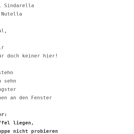
 Sindarella

Nutella

l, 

r

r doch keiner hier!

tehn

 sehn

gster

en an den Fenster

r:

fel liegen, 

ppe nicht probieren
