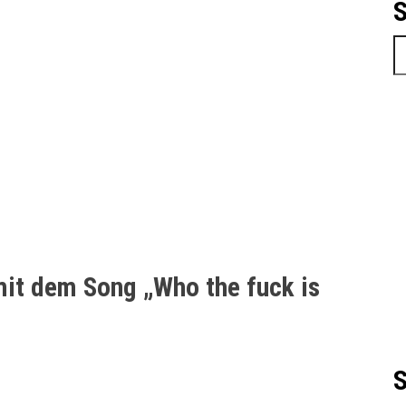
S
S
 mit dem Song „Who the fuck is
S