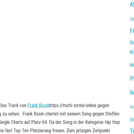
A
Ch
F
G
K
Me
P
R
 Diss Track von
Frank Rosin
https://mutti-zettel.online gegen
Sp
ung zu sehen. Frank Rosin chartet mit seinem Song gegen Steffen
S
Single Charts auf Platz 64. Da der Song in der Kategorie Hip Hop
T
ne fast Top Ten Platzierung freuen. Zum jetzigen Zeitpunkt