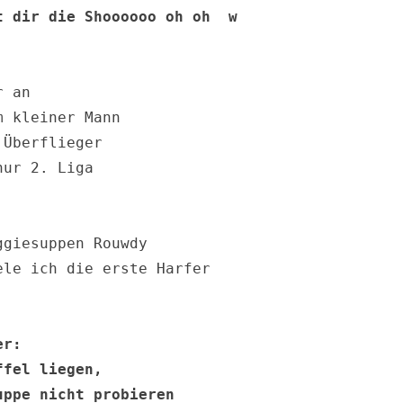
 dir die Shoooooo oh oh  w

 an

 kleiner Mann

Überflieger

ur 2. Liga

giesuppen Rouwdy

le ich die erste Harfer

r:

fel liegen, 

ppe nicht probieren
