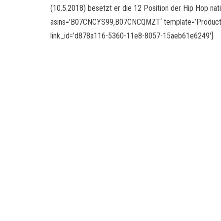
(10.5.2018) besetzt er die 12 Position der Hip Hop nat
asins=’B07CNCYS99,B07CNCQMZT‘ template=’ProductCa
link_id=’d878a116-5360-11e8-8057-15aeb61e6249′]