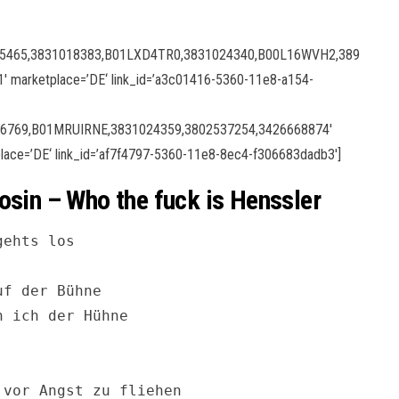
45465,3831018383,B01LXD4TR0,3831024340,B00L16WVH2,389
1′ marketplace=’DE‘ link_id=’a3c01416-5360-11e8-a154-
26769,B01MRUIRNE,3831024359,3802537254,3426668874′
place=’DE‘ link_id=’af7f4797-5360-11e8-8ec4-f306683dadb3′]
osin – Who the fuck is Henssler
ehts los

f der Bühne

 ich der Hühne

vor Angst zu fliehen
