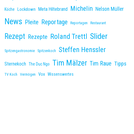
Michelin
Nelson Müller
Meta Hiltebrand
Lockdown
Köche
News
Reportage
Pleite
Reportagen
Restaurant
Slider
Rezept
Roland Trettl
Rezepte
Steffen Henssler
Spitzengastronomie
Spitzenkoch
Tim Mälzer
Tim Raue
Tipps
Sternekoch
The Duc Ngo
Vox
Wissenswertes
TV Koch
Vermögen