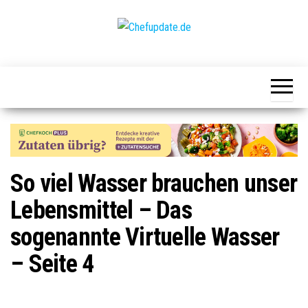
Zum
Inhalt
springen
Chefupdate.de
Die Gastro
Community
So viel Wasser brauchen unser
Lebensmittel – Das
sogenannte Virtuelle Wasser
– Seite 4