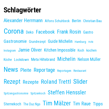
Schlagwörter
Alexander Herrmann
Berlin
Christian Bau
Alfons Schuhbeck
Corona
Frank Rosin
Facebook
Deko
Gastro
Gastronomie
Guide Michelin
Grundrezept
Hamburg
Hilfe
Jamie Oliver
Kitchen Impossible
kochen
Koch
Instagram
Michelin
Nelson Müller
Meta Hiltebrand
Lockdown
Köche
News
Reportage
Pleite
Reportagen
Restaurant
Slider
Rezept
Roland Trettl
Rezepte
Steffen Henssler
Spitzengastronomie
Spitzenkoch
Tim Mälzer
Tim Raue
Tipps
Sternekoch
The Duc Ngo