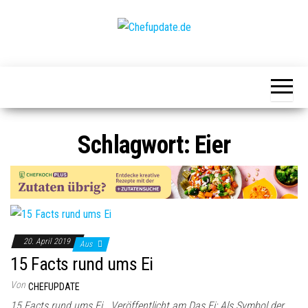
Zum
Inhalt
springen
Chefupdate.de
Die Gastro
Community
Schlagwort:
Eier
20. April 2019
Aus
15 Facts rund ums Ei
Von
CHEFUPDATE
15 Facts rund ums Ei Veröffentlicht am Das Ei: Als Symbol der