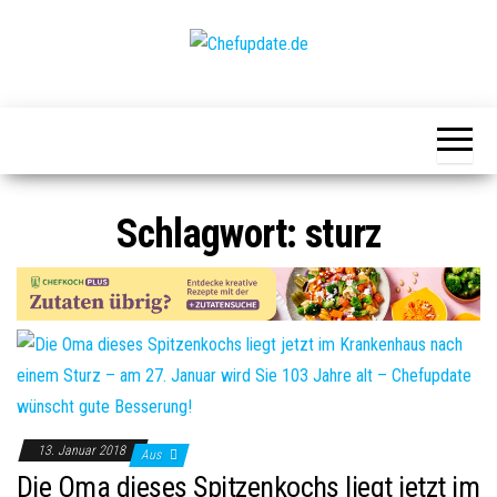
Zum
Inhalt
springen
Chefupdate.de
Die Gastro
Community
Schlagwort:
sturz
13. Januar 2018
Aus
Die Oma dieses Spitzenkochs liegt jetzt im