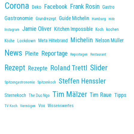
Corona
Frank Rosin
Facebook
Deko
Gastro
Gastronomie
Guide Michelin
Grundrezept
Hamburg
Hilfe
Jamie Oliver
Kitchen Impossible
kochen
Koch
Instagram
Michelin
Nelson Müller
Meta Hiltebrand
Lockdown
Köche
News
Reportage
Pleite
Reportagen
Restaurant
Slider
Rezept
Roland Trettl
Rezepte
Steffen Henssler
Spitzengastronomie
Spitzenkoch
Tim Mälzer
Tim Raue
Tipps
Sternekoch
The Duc Ngo
Vox
Wissenswertes
TV Koch
Vermögen