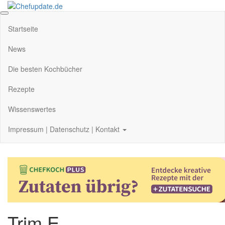
Zum
Inhalt
Chefupdate.de
Die Gastro Community
springen
Startseite
News
Die besten Kochbücher
Rezepte
Wissenswertes
Impressum | Datenschutz | Kontakt
Trim E