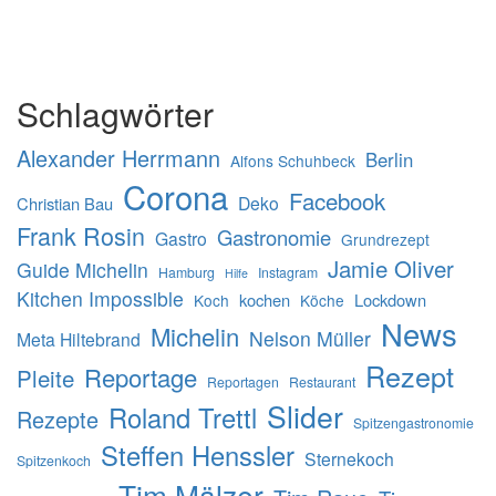
Schlagwörter
Alexander Herrmann
Berlin
Alfons Schuhbeck
Corona
Facebook
Deko
Christian Bau
Frank Rosin
Gastronomie
Gastro
Grundrezept
Jamie Oliver
Guide Michelin
Hamburg
Instagram
Hilfe
Kitchen Impossible
kochen
Lockdown
Koch
Köche
News
Michelin
Nelson Müller
Meta Hiltebrand
Rezept
Reportage
Pleite
Reportagen
Restaurant
Slider
Roland Trettl
Rezepte
Spitzengastronomie
Steffen Henssler
Sternekoch
Spitzenkoch
Tim Mälzer