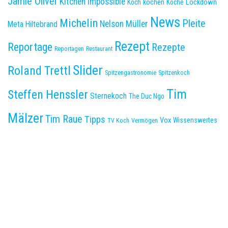
Jamie Oliver
Kitchen Impossible
kochen
Lockdown
Koch
Köche
News
Michelin
Pleite
Nelson Müller
Meta Hiltebrand
Rezept
Reportage
Rezepte
Reportagen
Restaurant
Slider
Roland Trettl
Spitzengastronomie
Spitzenkoch
Tim
Steffen Henssler
Sternekoch
The Duc Ngo
Mälzer
Tim Raue
Tipps
Vox
Wissenswertes
TV Koch
Vermögen