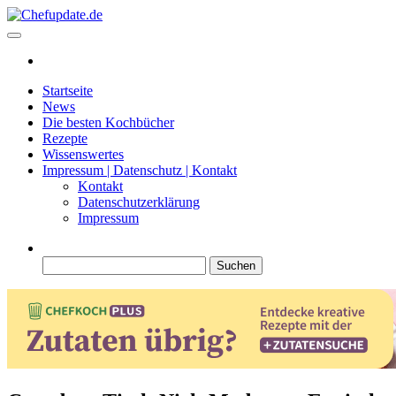
Zum
Inhalt
Chefupdate.de
Die Gastro Community
springen
Startseite
News
Die besten Kochbücher
Rezepte
Wissenswertes
Impressum | Datenschutz | Kontakt
Kontakt
Datenschutzerklärung
Impressum
Suchen
nach: