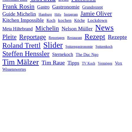
Frank Rosin
Gastronomie
Gastro
Grundrezept
Jamie Oliver
Guide Michelin
Hamburg
Instagram
Hilfe
Kitchen Impossible
kochen
Lockdown
Koch
Köche
News
Michelin
Nelson Müller
Meta Hiltebrand
Rezept
Reportage
Pleite
Rezepte
Reportagen
Restaurant
Slider
Roland Trettl
Spitzengastronomie
Spitzenkoch
Steffen Henssler
Sternekoch
The Duc Ngo
Tim Mälzer
Tim Raue
Tipps
Vox
TV Koch
Vermögen
Wissenswertes