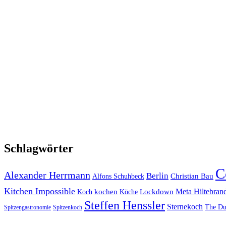
Schlagwörter
C
Alexander Herrmann
Berlin
Christian Bau
Alfons Schuhbeck
Kitchen Impossible
Meta Hiltebran
kochen
Lockdown
Koch
Köche
Steffen Henssler
Sternekoch
The Du
Spitzengastronomie
Spitzenkoch