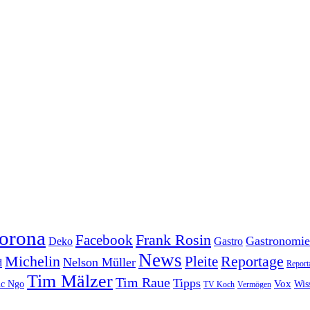
orona
Frank Rosin
Facebook
Gastronomie
Deko
Gastro
News
Michelin
Reportage
Pleite
Nelson Müller
d
Report
Tim Mälzer
Tim Raue
Tipps
Vox
c Ngo
Wis
TV Koch
Vermögen