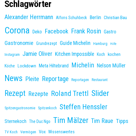
Schlagwörter
Alexander Herrmann
Berlin
Christian Bau
Alfons Schuhbeck
Corona
Frank Rosin
Facebook
Deko
Gastro
Gastronomie
Guide Michelin
Grundrezept
Hamburg
Hilfe
Jamie Oliver
Kitchen Impossible
kochen
Koch
Instagram
Michelin
Nelson Müller
Meta Hiltebrand
Lockdown
Köche
News
Reportage
Pleite
Reportagen
Restaurant
Slider
Rezept
Roland Trettl
Rezepte
Steffen Henssler
Spitzengastronomie
Spitzenkoch
Tim Mälzer
Tim Raue
Tipps
Sternekoch
The Duc Ngo
Vox
Wissenswertes
TV Koch
Vermögen