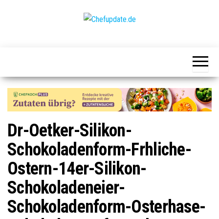
Zum
Inhalt
springen
Chefupdate.de
Die Gastro
Community
Dr-Oetker-Silikon-
Schokoladenform-Frhliche-
Ostern-14er-Silikon-
Schokoladeneier-
Schokoladenform-Osterhase-