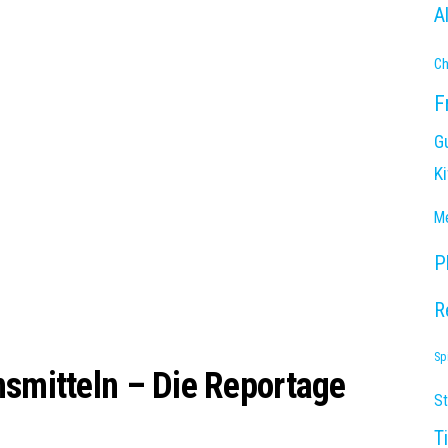
A
Ch
F
G
K
Me
P
R
Sp
nsmitteln – Die Reportage
S
T