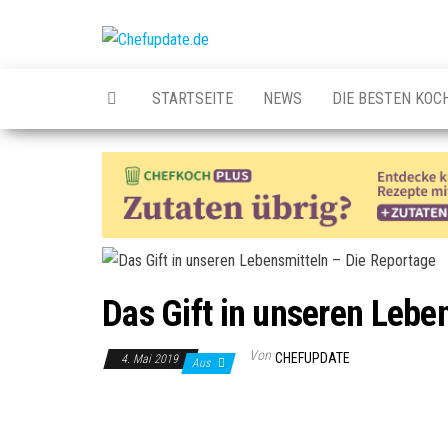
Zum
Inhalt
Chefupdate.de
Die Gastro
springen
Community
STARTSEITE
NEWS
DIE BESTEN KOC
Das Gift in unseren Lebe
Von
CHEFUPDATE
4. Mai 2019
Aus