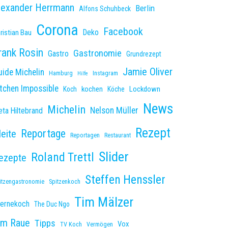
lexander Herrmann
Berlin
Alfons Schuhbeck
Corona
Facebook
Deko
ristian Bau
rank Rosin
Gastronomie
Gastro
Grundrezept
Jamie Oliver
uide Michelin
Hamburg
Instagram
Hilfe
itchen Impossible
kochen
Lockdown
Koch
Köche
News
Michelin
Nelson Müller
ta Hiltebrand
Rezept
Reportage
leite
Reportagen
Restaurant
Slider
Roland Trettl
ezepte
Steffen Henssler
itzengastronomie
Spitzenkoch
Tim Mälzer
ternekoch
The Duc Ngo
im Raue
Tipps
Vox
TV Koch
Vermögen