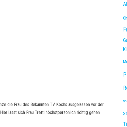
A
Ch
F
G
K
Me
P
R
Sp
anze die Frau des Bekannten TV Kochs ausgelassen vor der
er lässt sich Frau Trettl höchstpersönlich richtig gehen.
S
T