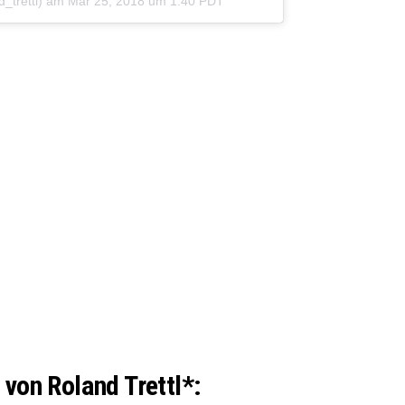
_trettl) am
Mär 25, 2018 um 1:40 PDT
 von Roland Trettl*: