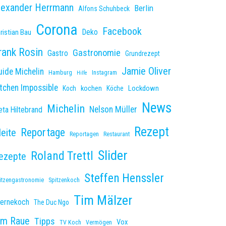
lexander Herrmann
Berlin
Alfons Schuhbeck
Corona
Facebook
Deko
ristian Bau
rank Rosin
Gastronomie
Gastro
Grundrezept
Jamie Oliver
uide Michelin
Hamburg
Instagram
Hilfe
itchen Impossible
kochen
Lockdown
Koch
Köche
News
Michelin
Nelson Müller
ta Hiltebrand
Rezept
Reportage
leite
Reportagen
Restaurant
Slider
Roland Trettl
ezepte
Steffen Henssler
itzengastronomie
Spitzenkoch
Tim Mälzer
ternekoch
The Duc Ngo
im Raue
Tipps
Vox
TV Koch
Vermögen