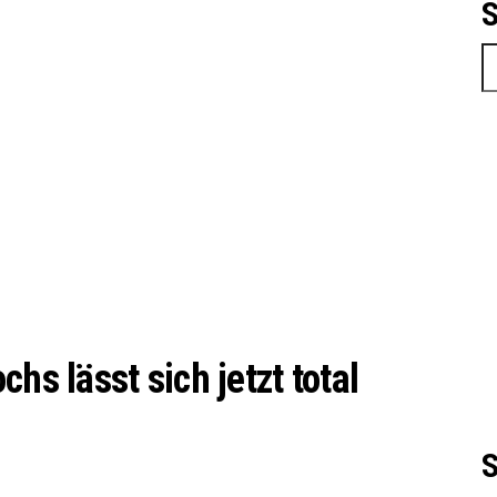
S
S
hs lässt sich jetzt total
S