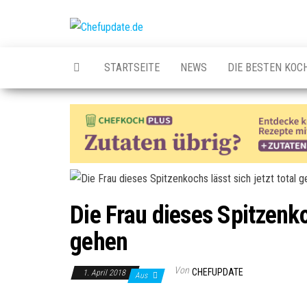
Zum
Inhalt
Chefupdate.de
Die Gastro
springen
Community
STARTSEITE
NEWS
DIE BESTEN KOC
Die Frau dieses Spitzenkoc
gehen
Von
CHEFUPDATE
1. April 2018
Aus