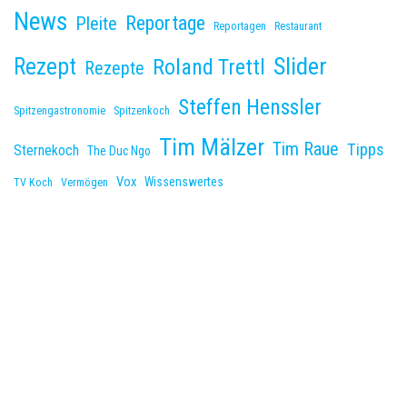
News
Reportage
Pleite
Reportagen
Restaurant
Slider
Rezept
Roland Trettl
Rezepte
Steffen Henssler
Spitzengastronomie
Spitzenkoch
Tim Mälzer
Tim Raue
Tipps
Sternekoch
The Duc Ngo
Vox
Wissenswertes
TV Koch
Vermögen