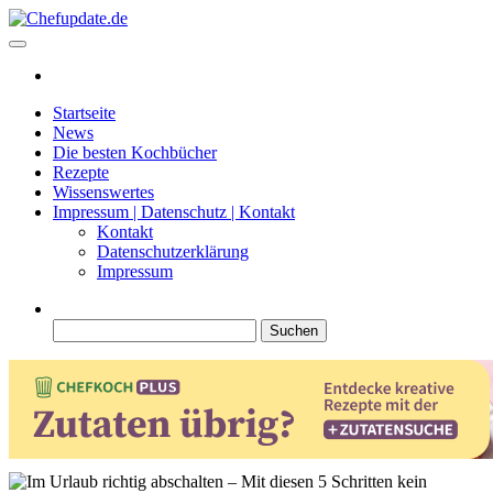
Zum
Inhalt
Chefupdate.de
Die Gastro Community
springen
Startseite
News
Die besten Kochbücher
Rezepte
Wissenswertes
Impressum | Datenschutz | Kontakt
Kontakt
Datenschutzerklärung
Impressum
Suchen
nach: