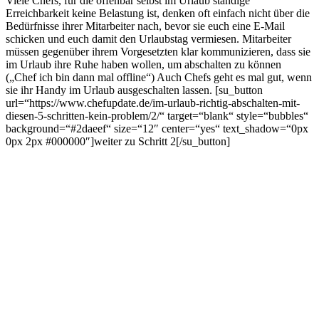
Viele Chefs, für die offenbar selbst im Urlaub ständige
Erreichbarkeit keine Belastung ist, denken oft einfach nicht über die
Bedürfnisse ihrer Mitarbeiter nach, bevor sie euch eine E-Mail
schicken und euch damit den Urlaubstag vermiesen. Mitarbeiter
müssen gegenüber ihrem Vorgesetzten klar kommunizieren, dass sie
im Urlaub ihre Ruhe haben wollen, um abschalten zu können
(„Chef ich bin dann mal offline“) Auch Chefs geht es mal gut, wenn
sie ihr Handy im Urlaub ausgeschalten lassen. [su_button
url=“https://www.chefupdate.de/im-urlaub-richtig-abschalten-mit-
diesen-5-schritten-kein-problem/2/“ target=“blank“ style=“bubbles“
background=“#2daeef“ size=“12″ center=“yes“ text_shadow=“0px
0px 2px #000000″]weiter zu Schritt 2[/su_button]