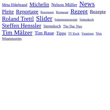
News
Michelin
Nelson Müller
Meta Hiltebrand
Rezept
Reportage
Pleite
Rezepte
Reportagen
Restaurant
Slider
Roland Trettl
Spitzengastronomie
Spitzenkoch
Steffen Henssler
Sternekoch
The Duc Ngo
Tim Mälzer
Tim Raue
Tipps
Vox
TV Koch
Vermögen
Wissenswertes