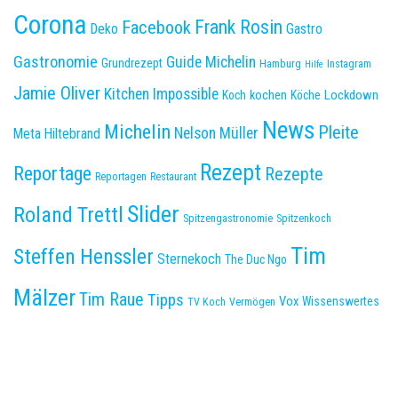
Corona
Frank Rosin
Facebook
Deko
Gastro
Gastronomie
Guide Michelin
Grundrezept
Hamburg
Instagram
Hilfe
Jamie Oliver
Kitchen Impossible
kochen
Lockdown
Koch
Köche
News
Michelin
Pleite
Nelson Müller
Meta Hiltebrand
Rezept
Reportage
Rezepte
Reportagen
Restaurant
Slider
Roland Trettl
Spitzengastronomie
Spitzenkoch
Tim
Steffen Henssler
Sternekoch
The Duc Ngo
Mälzer
Tim Raue
Tipps
Vox
Wissenswertes
TV Koch
Vermögen