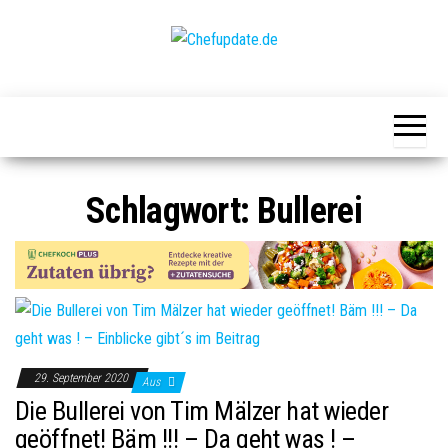
Zum
Inhalt
springen
Chefupdate.de
Die Gastro
Community
Schlagwort:
Bullerei
29. September 2020
Aus
Die Bullerei von Tim Mälzer hat wieder
geöffnet! Bäm !!! – Da geht was ! –