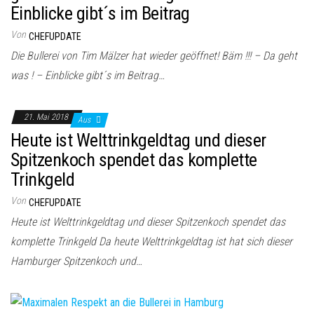
Einblicke gibt´s im Beitrag
Von
CHEFUPDATE
Die Bullerei von Tim Mälzer hat wieder geöffnet! Bäm !!! – Da geht
was ! – Einblicke gibt´s im Beitrag…
21. Mai 2018
Aus
Heute ist Welttrinkgeldtag und dieser
Spitzenkoch spendet das komplette
Trinkgeld
Von
CHEFUPDATE
Heute ist Welttrinkgeldtag und dieser Spitzenkoch spendet das
komplette Trinkgeld Da heute Welttrinkgeldtag ist hat sich dieser
Hamburger Spitzenkoch und…