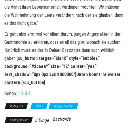
die damit ihren Lebensunterhalt verdienen möchten. Wir müssen
die Wahrnehmung der Leute verändern, nach der sie glauben, dass
es das nicht gäbe.“
Es geht also erst mal vor allem darum, jungen Angestellten in der
Gastronomie zu erklären, dass es all das gibt, wonach sie suchen.
Natürlich muss es das in Deiner Gaststätte dann auch wirklich
geben.
[su_button target=“blank“ style=“bubbles“
background=“#2daeef“ size=“12″ center=“yes“
text_shadow=“0px 0px 2px #000000″]Unten könnt ihr weiter
blättern [/su_button]
Seiten:
1
2
3
4
Kategorie
News
Wissenswertes
Gastrolife
3 Dinge
Schlagwörter