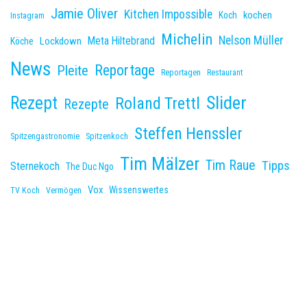
Jamie Oliver
Kitchen Impossible
kochen
Koch
Instagram
Michelin
Nelson Müller
Meta Hiltebrand
Lockdown
Köche
News
Reportage
Pleite
Reportagen
Restaurant
Slider
Rezept
Roland Trettl
Rezepte
Steffen Henssler
Spitzengastronomie
Spitzenkoch
Tim Mälzer
Tim Raue
Tipps
Sternekoch
The Duc Ngo
Vox
Wissenswertes
TV Koch
Vermögen